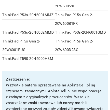
20W60059UE
ThinkPad P53s-20N6001MMZ
ThinkPad P15s Gen 2-
20W600B1FR
ThinkPad P53s-20N6002MMD
ThinkPad P53s-20N6001QMD
ThinkPad P15s Gen 2-
ThinkPad P15s Gen 2-
20W6001RUS
20W600D2SC
ThinkPad T590-20N4000HBM
Zastrzeżenie:
Wszystkie baterie sprzedawane na AolsteCell.pl są
częściami zamiennymi. AolsteCell.pl nie współpracuje
z żadnym z oryginalnych producentów. Wszelkie
zastrzeżone znaki towarowe lub nazwy modeli
wymienione powyżej zostały zidentyfikowane wyłącznie