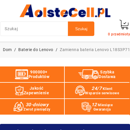
Szukaj
0
przedmioty
Dom
Baterie do Lenovo
Zamienna bateria Lenovo L18S3P71
900000+
Szybka
Produktów
Dostawa
24/7
Jakość
Klient
Zapewnienie
Wsparcie serwisowe
30-dniowy
12
Miesiące
Zwrot pieniędzy
Gwarancja