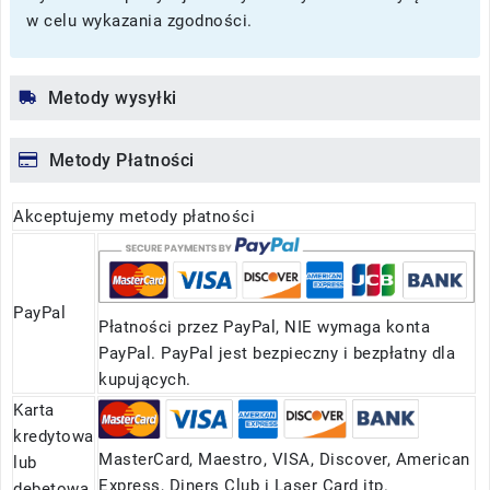
w celu wykazania zgodności.
Metody wysyłki
Metody Płatności
Akceptujemy metody płatności
PayPal
Płatności przez PayPal, NIE wymaga konta
PayPal. PayPal jest bezpieczny i bezpłatny dla
kupujących.
Karta
kredytowa
MasterCard, Maestro, VISA, Discover, American
lub
Express, Diners Club i Laser Card itp.
debetowa