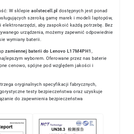
ość: W sklepie
aolstecell.pl
dostępnych jest ponad
obsługujących szeroką gamę marek i modeli laptopów,
i elektronarzędzi, aby zaspokoić każdą potrzebę. Bez
żywanego urządzenia, możemy zapewnić odpowiednie
ie wymiany baterii.
kup
zamiennej baterii do Lenovo L17M4PH1
,
e najlepszym wyborem. Oferowane przez nas baterie
pne cenowo, spójne pod względem jakości i
rzega oryginalnych specyfikacji fabrycznych,
gorystyczne testy bezpieczeństwa oraz uzyskuje
wiązanie do zapewnienia bezpieczeństwa