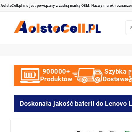
900000+
Szybka
Produktów
Dostawa
Doskonała jakość baterii do Lenov