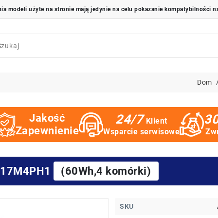
Dom
Jakość
24/7
30
Klient
Zapewnienie
Wsparcie serwisowe
Zwr
o L17M4PH1
(60Wh,4 komórki)
SKU