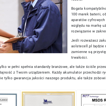
Bogata kompatybiln
100 marek baterii, 
aparatów cyfrowych 
względu na markę u
rozwiązanie w zakres
Jeśli rozważasz za
aolstecell.pl będzi
zamienne są przystę
trwałości.
o w pełni spełnia standardy branżowe, ale także ściśle przest
dajność z Twoim urządzeniem. Każdy akumulator przechodzi ry
 nie tylko gwarancja jakości naszego produktu, ale także zobo