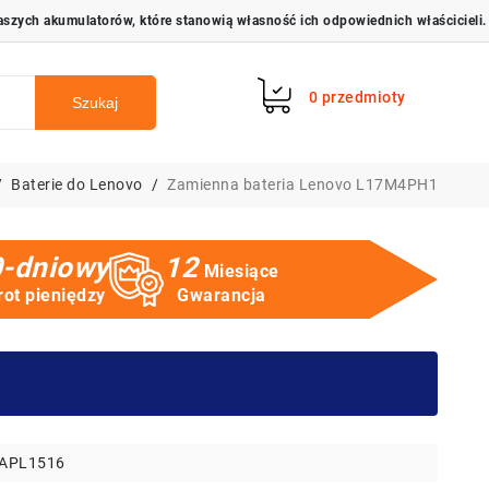
0
przedmioty
Szukaj
Baterie do Lenovo
Zamienna bateria Lenovo L17M4PH1
-dniowy
12
Miesiące
ot pieniędzy
Gwarancja
APL1516