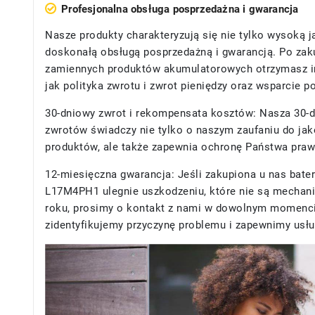
Profesjonalna obsługa posprzedażna i gwarancja
Nasze produkty charakteryzują się nie tylko wysoką j
doskonałą obsługą posprzedażną i gwarancją. Po zak
zamiennych produktów akumulatorowych otrzymasz in
jak polityka zwrotu i zwrot pieniędzy oraz wsparcie 
30-dniowy zwrot i rekompensata kosztów: Nasza 30-d
zwrotów świadczy nie tylko o naszym zaufaniu do ja
produktów, ale także zapewnia ochronę Państwa praw 
12-miesięczna gwarancja: Jeśli zakupiona u nas
bate
L17M4PH1
ulegnie uszkodzeniu, które nie są mechan
roku, prosimy o kontakt z nami w dowolnym momenci
zidentyfikujemy przyczynę problemu i zapewnimy usł