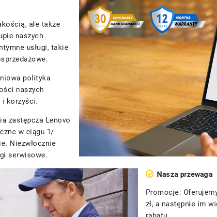
akością, ale także
upie naszych
tymne usługi, takie
posprzedażowe.
niowa polityka
kości naszych
i korzyści.
ria zastępcza Lenovo
iczne w ciągu 1/
e. Niezwłocznie
ugi serwisowe.
Nasza przewaga
Promocje: Oferujemy
zł, a następnie im 
rabatu.