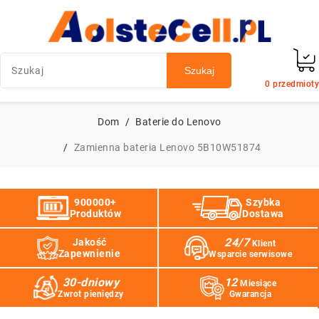
Szukaj
0
przedmioty
Dom
Baterie do Lenovo
Zamienna bateria Lenovo 5B10W51874
900000+
Szybka
Produktów
Dostawa
24/7
Jakość
Klient
Zapewnienie
Wsparcie serwisowe
30-dniowy
12
Miesiące
Zwrot pieniędzy
Gwarancja