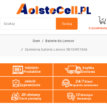
Szukaj
0
przedmioty
Dom
Baterie do Lenovo
Zamienna bateria Lenovo 5B10W51866
900000+
Szybka
Produktów
Dostawa
24/7
Jakość
Klient
Zapewnienie
Wsparcie serwisowe
30-dniowy
12
Miesiące
Zwrot pieniędzy
Gwarancja