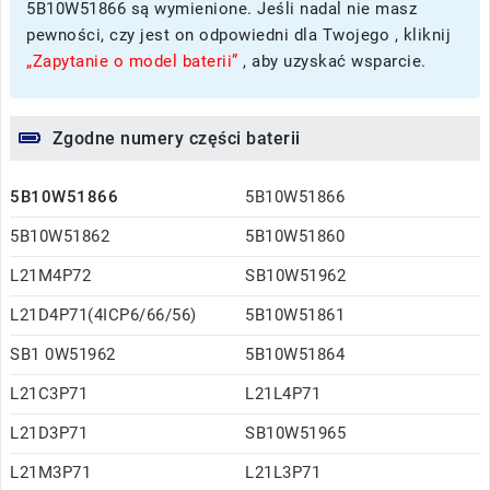
5B10W51866 są wymienione. Jeśli nadal nie masz
pewności, czy jest on odpowiedni dla Twojego , kliknij
„Zapytanie o model baterii”
, aby uzyskać wsparcie.
Zgodne numery części baterii
5B10W51866
5B10W51866
5B10W51862
5B10W51860
L21M4P72
SB10W51962
L21D4P71(4ICP6/66/56)
5B10W51861
SB1 0W51962
5B10W51864
L21C3P71
L21L4P71
L21D3P71
SB10W51965
L21M3P71
L21L3P71