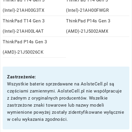
ThinkPad T14 Gen 3
ThinkPad T14 Gen 3
(Intel)-21AH00G3TX
(Intel)-21AH00FWGR
ThinkPad T14 Gen 3
ThinkPad P14s Gen 3
(Intel)-21AH00L4AT
(AMD)-21J5002AMX
ThinkPad P14s Gen 3
(AMD)-21J50026CK
Zastrzeżenie:
Wszystkie baterie sprzedawane na AolsteCell.pl są
częściami zamiennymi. AolsteCell.pl nie współpracuje
z żadnym z oryginalnych producentów. Wszelkie
zastrzeżone znaki towarowe lub nazwy modeli
wymienione powyżej zostały zidentyfikowane wyłącznie
w celu wykazania zgodności.