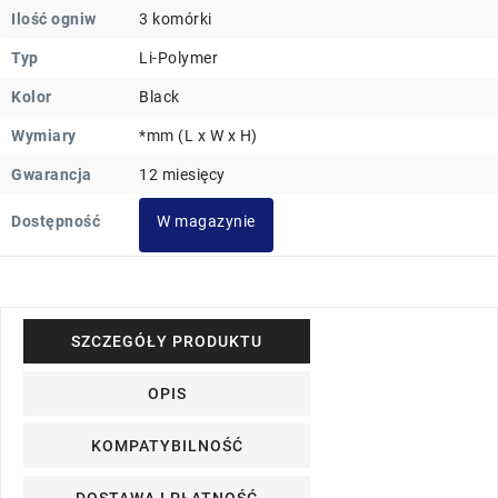
Ilość ogniw
3 komórki
Typ
Li-Polymer
Kolor
Black
Wymiary
*mm (L x W x H)
Gwarancja
12 miesięcy
Dostępność
W magazynie
SZCZEGÓŁY PRODUKTU
OPIS
KOMPATYBILNOŚĆ
DOSTAWA I PŁATNOŚĆ