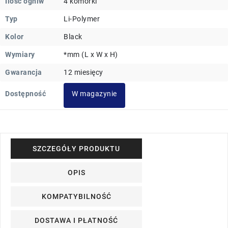
Ilość ogniw
4 komórki
Typ
Li-Polymer
Kolor
Black
Wymiary
*mm (L x W x H)
Gwarancja
12 miesięcy
Dostępność
W magazynie
SZCZEGÓŁY PRODUKTU
OPIS
KOMPATYBILNOŚĆ
DOSTAWA I PŁATNOŚĆ