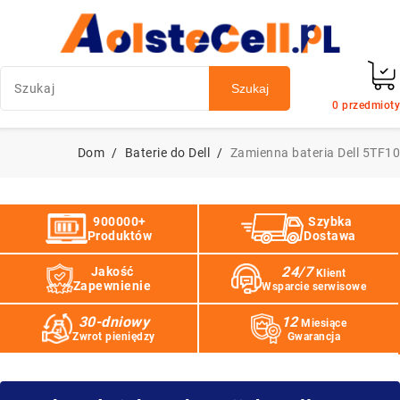
Szukaj
0
przedmioty
Dom
Baterie do Dell
Zamienna bateria Dell 5TF10
900000+
Szybka
Produktów
Dostawa
24/7
Jakość
Klient
Zapewnienie
Wsparcie serwisowe
30-dniowy
12
Miesiące
Zwrot pieniędzy
Gwarancja