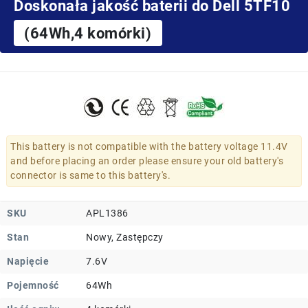
Doskonała jakość baterii do Dell 5TF10
(64Wh,4 komórki)
This battery is not compatible with the battery voltage 11.4V
and before placing an order please ensure your old battery's
connector is same to this battery's.
SKU
APL1386
Stan
Nowy, Zastępczy
Napięcie
7.6V
Pojemność
64Wh