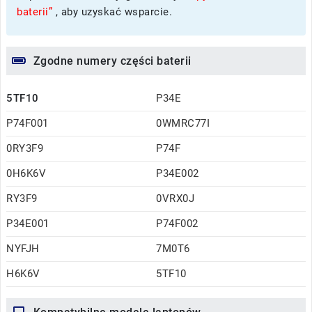
baterii”
, aby uzyskać wsparcie.
Zgodne numery części baterii
5TF10
P34E
P74F001
0WMRC77I
0RY3F9
P74F
0H6K6V
P34E002
RY3F9
0VRX0J
P34E001
P74F002
NYFJH
7M0T6
H6K6V
5TF10