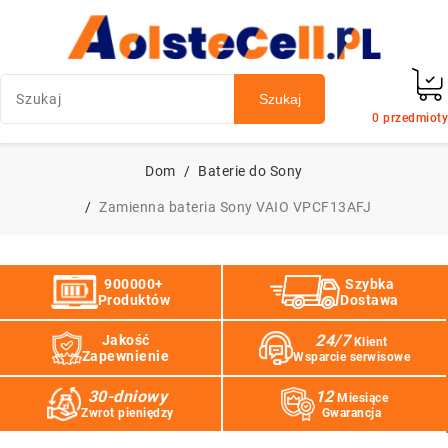
Szukaj
0
przedmioty
Dom
Baterie do Sony
Zamienna bateria Sony VAIO VPCF13AFJ
900000+
Szybka
Produktów
Dostawa
24/7
Jakość
Klient
Zapewnienie
Wsparcie serwisowe
30-dniowy
12
Miesiące
Zwrot pieniędzy
Gwarancja