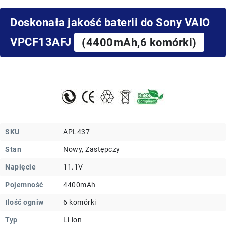
Doskonała jakość baterii do Sony VAIO
VPCF13AFJ
(4400mAh,6 komórki)
SKU
APL437
Stan
Nowy, Zastępczy
Napięcie
11.1V
Pojemność
4400mAh
Ilość ogniw
6 komórki
Typ
Li-ion