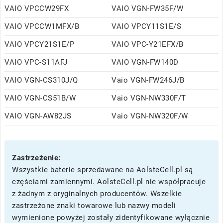
VAIO VPCCW29FX
VAIO VGN-FW35F/W
VAIO VPCCW1MFX/B
VAIO VPCY11S1E/S
VAIO VPCY21S1E/P
VAIO VPC-Y21EFX/B
VAIO VPC-S11AFJ
VAIO VGN-FW140D
VAIO VGN-CS310J/Q
Vaio VGN-FW246J/B
VAIO VGN-CS51B/W
Vaio VGN-NW330F/T
VAIO VGN-AW82JS
Vaio VGN-NW320F/W
Zastrzeżenie:
Wszystkie baterie sprzedawane na AolsteCell.pl są
częściami zamiennymi. AolsteCell.pl nie współpracuje
z żadnym z oryginalnych producentów. Wszelkie
zastrzeżone znaki towarowe lub nazwy modeli
wymienione powyżej zostały zidentyfikowane wyłącznie