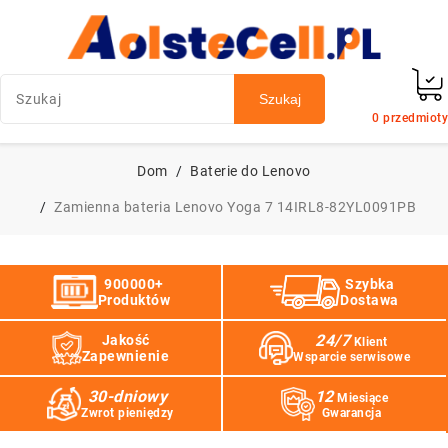
Szukaj
0
przedmioty
Dom
Baterie do Lenovo
Zamienna bateria Lenovo Yoga 7 14IRL8-82YL0091PB
900000+
Szybka
Produktów
Dostawa
24/7
Jakość
Klient
Zapewnienie
Wsparcie serwisowe
30-dniowy
12
Miesiące
Zwrot pieniędzy
Gwarancja