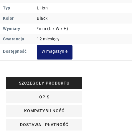
Typ
Li-ion
Kolor
Black
Wymiary
*mm (L x W x H)
Gwarancja
12 miesięcy
Dostępność
W magazynie
SZCZEGÓŁY PRODUKTU
OPIS
KOMPATYBILNOŚĆ
DOSTAWA I PŁATNOŚĆ