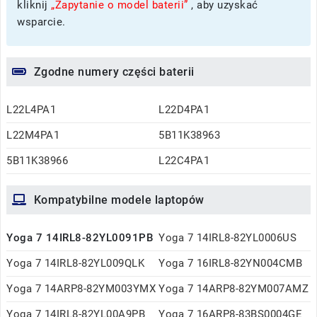
kliknij
„Zapytanie o model baterii”
, aby uzyskać
wsparcie.
Zgodne numery części baterii
L22L4PA1
L22D4PA1
L22M4PA1
5B11K38963
5B11K38966
L22C4PA1
Kompatybilne modele laptopów
Yoga 7 14IRL8-82YL0091PB
Yoga 7 14IRL8-82YL0006US
Yoga 7 14IRL8-82YL009QLK
Yoga 7 16IRL8-82YN004CMB
Yoga 7 14ARP8-82YM003YMX
Yoga 7 14ARP8-82YM007AMZ
Yoga 7 14IRL8-82YL00A9PB
Yoga 7 16ARP8-83BS0004GE