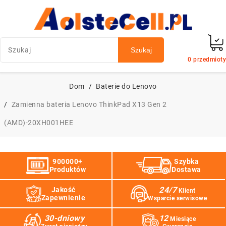
Szukaj
0
przedmioty
Dom
Baterie do Lenovo
Zamienna bateria Lenovo ThinkPad X13 Gen 2
(AMD)-20XH001HEE
900000+
Szybka
Produktów
Dostawa
24/7
Jakość
Klient
Zapewnienie
Wsparcie serwisowe
30-dniowy
12
Miesiące