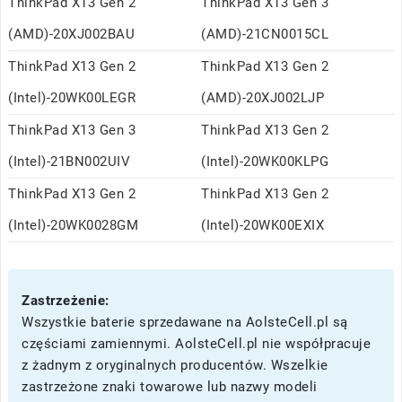
ThinkPad X13 Gen 2
ThinkPad X13 Gen 3
(AMD)-20XJ002BAU
(AMD)-21CN0015CL
ThinkPad X13 Gen 2
ThinkPad X13 Gen 2
(Intel)-20WK00LEGR
(AMD)-20XJ002LJP
ThinkPad X13 Gen 3
ThinkPad X13 Gen 2
(Intel)-21BN002UIV
(Intel)-20WK00KLPG
ThinkPad X13 Gen 2
ThinkPad X13 Gen 2
(Intel)-20WK0028GM
(Intel)-20WK00EXIX
Zastrzeżenie:
Wszystkie baterie sprzedawane na AolsteCell.pl są
częściami zamiennymi. AolsteCell.pl nie współpracuje
z żadnym z oryginalnych producentów. Wszelkie
zastrzeżone znaki towarowe lub nazwy modeli