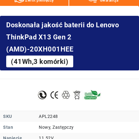
Zwrot pieniędzy
Gwarancja
Doskonała jakość baterii do Lenovo
ThinkPad X13 Gen 2
(AMD)-20XH001HEE
(41Wh,3 komórki)
SKU
APL2248
Stan
Nowy, Zastępczy
Napięcie
11.52V