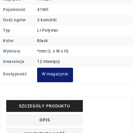
Pojemność
41Wh
Ilość ogniw
3 komórki
Typ
Li-Polymer
Kolor
Black
Wymiary
*mm (L x W x H)
Gwarancja
12 miesięcy
Dostępność
W magazynie
SZCZEGÓŁY PRODUKTU
OPIS