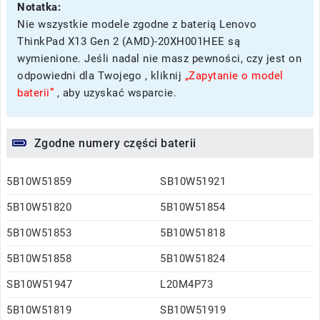
Notatka:
Nie wszystkie modele zgodne z baterią Lenovo
ThinkPad X13 Gen 2 (AMD)-20XH001HEE są
wymienione. Jeśli nadal nie masz pewności, czy jest on
odpowiedni dla Twojego , kliknij
„Zapytanie o model
baterii”
, aby uzyskać wsparcie.
Zgodne numery części baterii
5B10W51859
SB10W51921
5B10W51820
5B10W51854
5B10W51853
5B10W51818
5B10W51858
5B10W51824
SB10W51947
L20M4P73
5B10W51819
SB10W51919