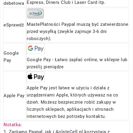
Express, Diners Club i Laser Card itp.
debetowa
MastePłatności Paypal muszą być zatwierdzone
eSprawdź
przed wysyłką (zwykle zajmuje 3-6 dni
roboczych).
Google
Google Pay - Łatwo zapłać online, w sklepie lub
Pay
prześlij pieniądze
Apple Pay jest łatwe w użyciu i działa z
urządzeniami Apple, których używasz na co
Apple Pay
dzień. Możesz bezpiecznie robić zakupy w
licznych sklepach, aplikacjach i stronach
internetowych bez potrzeby kontaktu.
Notatka:
1. Zarówno Paypal, jak i AolsteCell.pl korzystają z