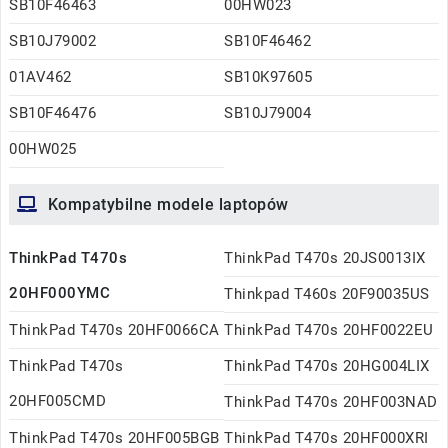
SB10F46463
00HW023
SB10J79002
SB10F46462
01AV462
SB10K97605
SB10F46476
SB10J79004
00HW025
Kompatybilne modele laptopów
ThinkPad T470s
ThinkPad T470s 20JS0013IX
20HF000YMC
Thinkpad T460s 20F90035US
ThinkPad T470s 20HF0066CA
ThinkPad T470s 20HF0022EU
ThinkPad T470s
ThinkPad T470s 20HG004LIX
20HF005CMD
ThinkPad T470s 20HF003NAD
ThinkPad T470s 20HF005BGB
ThinkPad T470s 20HF000XRI