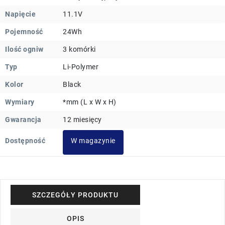
Napięcie
11.1V
Pojemność
24Wh
Ilość ogniw
3 komórki
Typ
Li-Polymer
Kolor
Black
Wymiary
*mm (L x W x H)
Gwarancja
12 miesięcy
Dostępność
W magazynie
SZCZEGÓŁY PRODUKTU
OPIS