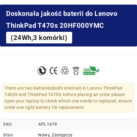
Doskonała jakość baterii do Lenovo
ThinkPad T470s 20HF000YMC
(24Wh,3 komórki)
There are two batteries(both internal) in Lenovo ThinkPad
T460S and ThinkPad T470S, before placing an order please
open your laptop to check which one needs to replaced, ensure
order one right battery for replacement.
SKU
APL1479
Stan
Nowy, Zastępczy