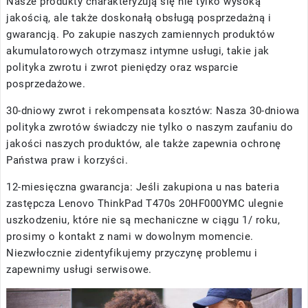
Nasze produkty charakteryzują się nie tylko wysoką
jakością, ale także doskonałą obsługą posprzedażną i
gwarancją. Po zakupie naszych zamiennych produktów
akumulatorowych otrzymasz intymne usługi, takie jak
polityka zwrotu i zwrot pieniędzy oraz wsparcie
posprzedażowe.
30-dniowy zwrot i rekompensata kosztów: Nasza 30-dniowa
polityka zwrotów świadczy nie tylko o naszym zaufaniu do
jakości naszych produktów, ale także zapewnia ochronę
Państwa praw i korzyści.
12-miesięczna gwarancja: Jeśli zakupiona u nas
bateria
zastępcza Lenovo ThinkPad T470s 20HF000YMC
ulegnie
uszkodzeniu, które nie są mechaniczne w ciągu 1/ roku,
prosimy o kontakt z nami w dowolnym momencie.
Niezwłocznie zidentyfikujemy przyczynę problemu i
zapewnimy usługi serwisowe.