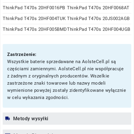
ThinkPad T470s 20HF0016PB
ThinkPad T470s 20HF0068AT
ThinkPad T470s 20HF004TUK
ThinkPad T470s 20JS002AGB
ThinkPad T470s 20HF005BMD
ThinkPad T470s 20HF004UGB
Zastrzeżenie:
Wszystkie baterie sprzedawane na AolsteCell.pl są
częściami zamiennymi. AolsteCell.pl nie współpracuje
z żadnym z oryginalnych producentów. Wszelkie
zastrzeżone znaki towarowe lub nazwy modeli
wymienione powyżej zostały zidentyfikowane wyłącznie
w celu wykazania zgodności.
Metody wysyłki