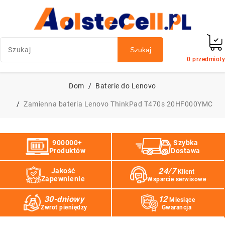
Szukaj
0
przedmioty
Dom
Baterie do Lenovo
Zamienna bateria Lenovo ThinkPad T470s 20HF000YMC
900000+
Szybka
Produktów
Dostawa
24/7
Jakość
Klient
Zapewnienie
Wsparcie serwisowe
30-dniowy
12
Miesiące
Zwrot pieniędzy
Gwarancja