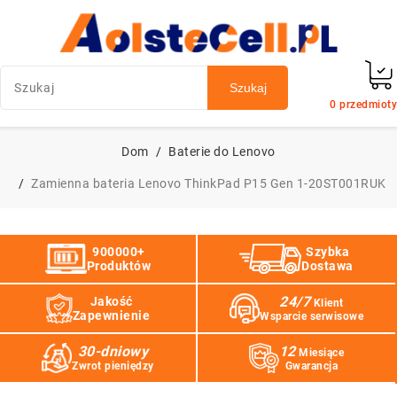
Szukaj
0
przedmioty
Dom
Baterie do Lenovo
Zamienna bateria Lenovo ThinkPad P15 Gen 1-20ST001RUK
900000+
Szybka
Produktów
Dostawa
24/7
Jakość
Klient
Zapewnienie
Wsparcie serwisowe
30-dniowy
12
Miesiące
Zwrot pieniędzy
Gwarancja