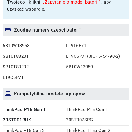
Twojego , kliknij
„Zapytanie o model baterii”
, aby
uzyskać wsparcie.
Zgodne numery części baterii
5B10W13958
L19L6P71
SB10T83201
L19C6P71(3ICP5/54/90-2)
SB10T83202
5B10W13959
L19C6P71
Kompatybilne modele laptopów
ThinkPad P15 Gen 1-
ThinkPad P15 Gen 1-
20ST001RUK
20ST007SPG
ThinkPad P15 Gen 2-
ThinkPad T15g Gen 2-