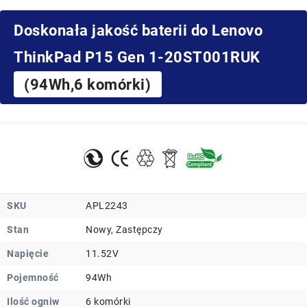
Doskonała jakość baterii do Lenovo
ThinkPad P15 Gen 1-20ST001RUK
(94Wh,6 komórki)
SKU
APL2243
Stan
Nowy, Zastępczy
Napięcie
11.52V
Pojemność
94Wh
Ilość ogniw
6 komórki