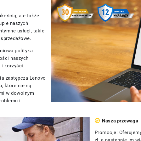
akością, ale także
upie naszych
tymne usługi, takie
posprzedażowe.
niowa polityka
kości naszych
i korzyści.
ria zastępcza Lenovo
, które nie są
nami w dowolnym
roblemu i
Nasza przewaga
Promocje: Oferujemy
zł, a następnie im 