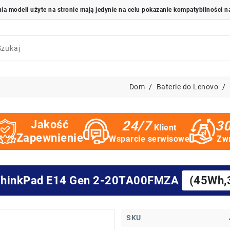
Dom
Baterie do Lenovo
Jakość
24/7
30
Klient
Zapewnienie
Wsparcie serwisowe
Zwr
o ThinkPad E14 Gen 2-20TA00FMZA
(45Wh,
SKU