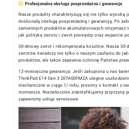
Profesjonalna obsługa posprzedażna i gwarancja
Nasze produkty charakteryzują się nie tylko wysoką j
doskonałą obsługą posprzedażną i gwarancją. Po zak
zamiennych produktów akumulatorowych otrzymasz in
jak polityka zwrotu i zwrot pieniędzy oraz wsparcie 
30-dniowy zwrot i rekompensata kosztów: Nasza 30-d
zwrotów świadczy nie tylko o naszym zaufaniu do ja
produktów, ale także zapewnia ochronę Państwa praw 
12-miesięczna gwarancja: Jeśli zakupiona u nas
bate
ThinkPad E14 Gen 2-20TA00FMZA
ulegnie uszkodzeniu
mechaniczne w ciągu 1/ roku, prosimy o kontakt z 
momencie. Niezwłocznie zidentyfikujemy przyczynę p
zapewnimy usługi serwisowe.