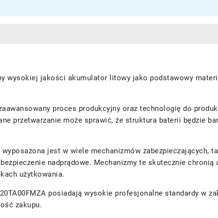
 wysokiej jakości akumulator litowy jako podstawowy materiał 
aawansowany proces produkcyjny oraz technologię do produkc
e przetwarzanie może sprawić, że struktura baterii będzie bar
 wyposażona jest w wiele mechanizmów zabezpieczających, tak
bezpieczenie nadprądowe. Mechanizmy te skutecznie chronią a
nkach użytkowania.
 2-20TA00FMZA
posiadają wysokie profesjonalne standardy w zak
ość zakupu.