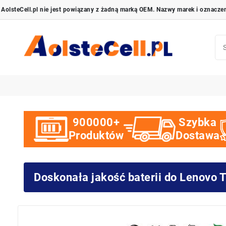
900000+
Szybka
Produktów
Dostawa
Doskonała jakość baterii do Lenov