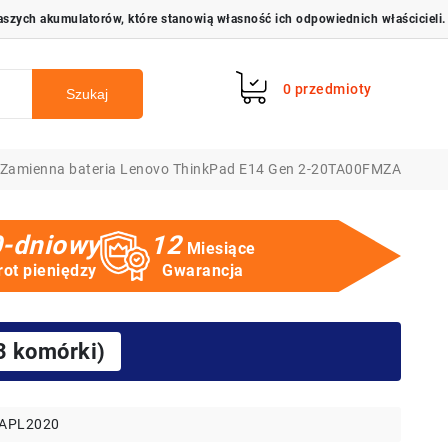
0
przedmioty
Szukaj
Zamienna bateria Lenovo ThinkPad E14 Gen 2-20TA00FMZA
-dniowy
12
Miesiące
ot pieniędzy
Gwarancja
3 komórki)
APL2020