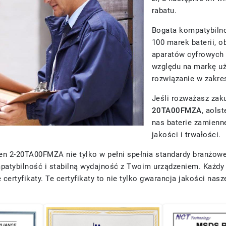
rabatu.
Bogata kompatybiln
100 marek baterii, 
aparatów cyfrowych 
względu na markę u
rozwiązanie w zakres
Jeśli rozważasz za
20TA00FMZA
, aols
nas baterie zamienn
jakości i trwałości.
2-20TA00FMZA nie tylko w pełni spełnia standardy branżowe, 
patybilność i stabilną wydajność z Twoim urządzeniem. Każdy 
ertyfikaty. Te certyfikaty to nie tylko gwarancja jakości nas