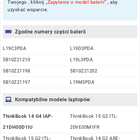
Twojego , kliknij
„Zapytanie o model baterii”
, aby
uzyskać wsparcie.
Zgodne numery części baterii
L19C3PDA
L19D3PDA
5B10Z21210
L19L3PDA
5B10Z21198
5B10Z21202
5B10Z21197
L19M3PDA
Kompatybilne modele laptopów
ThinkBook 14 G4 IAP-
ThinkBook 15 G2 ITL-
21DH00D1IU
20VE00M1FR
ThinkBook 15 G2 ITL-
ThinkBook 14 G2 ARE-