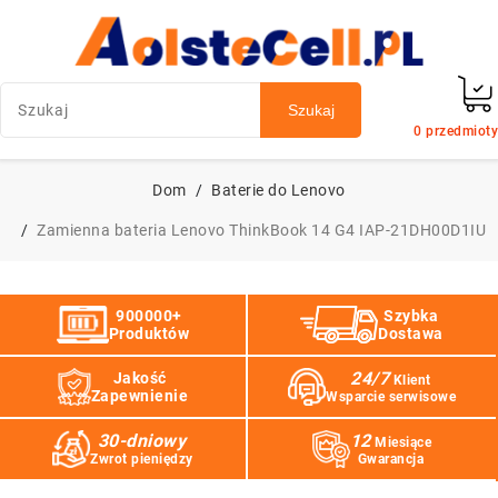
Szukaj
0
przedmioty
Dom
Baterie do Lenovo
Zamienna bateria Lenovo ThinkBook 14 G4 IAP-21DH00D1IU
900000+
Szybka
Produktów
Dostawa
24/7
Jakość
Klient
Zapewnienie
Wsparcie serwisowe
30-dniowy
12
Miesiące
Zwrot pieniędzy
Gwarancja