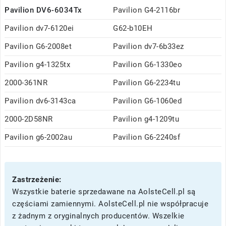
Pavilion DV6-6034Tx
Pavilion G4-2116br
Pavilion dv7-6120ei
G62-b10EH
Pavilion G6-2008et
Pavilion dv7-6b33ez
Pavilion g4-1325tx
Pavilion G6-1330eo
2000-361NR
Pavilion G6-2234tu
Pavilion dv6-3143ca
Pavilion G6-1060ed
2000-2D58NR
Pavilion g4-1209tu
Pavilion g6-2002au
Pavilion G6-2240sf
Zastrzeżenie:
Wszystkie baterie sprzedawane na AolsteCell.pl są
częściami zamiennymi. AolsteCell.pl nie współpracuje
z żadnym z oryginalnych producentów. Wszelkie