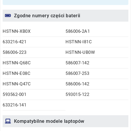
Zgodne numery części baterii
HSTNN-XB0X
586006-2A1
633216-421
HSTNN-I81C
586006-223
HSTNN-UB0W
HSTNN-Q68C
586007-142
HSTNN-E08C
586007-253
HSTNN-Q47C
586006-142
593562-001
593015-122
633216-141
Kompatybilne modele laptopów