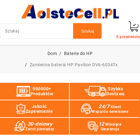
Szukaj
0
przedmioty
Dom
Baterie do HP
Zamienna bateria HP Pavilion DV6-6034Tx
900000+
Szybka
Produktów
Dostawa
24/7
Jakość
Klient
Zapewnienie
Wsparcie serwisowe
30-dniowy
12
Miesiące
Zwrot pieniędzy
Gwarancja