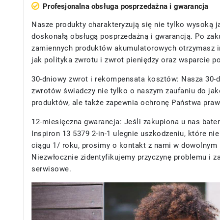
Profesjonalna obsługa posprzedażna i gwarancja
Nasze produkty charakteryzują się nie tylko wysoką j
doskonałą obsługą posprzedażną i gwarancją. Po zak
zamiennych produktów akumulatorowych otrzymasz in
jak polityka zwrotu i zwrot pieniędzy oraz wsparcie 
30-dniowy zwrot i rekompensata kosztów: Nasza 30-d
zwrotów świadczy nie tylko o naszym zaufaniu do ja
produktów, ale także zapewnia ochronę Państwa praw 
12-miesięczna gwarancja: Jeśli zakupiona u nas
bater
Inspiron 13 5379 2-in-1
ulegnie uszkodzeniu, które ni
ciągu 1/ roku, prosimy o kontakt z nami w dowolny
Niezwłocznie zidentyfikujemy przyczynę problemu i z
serwisowe.