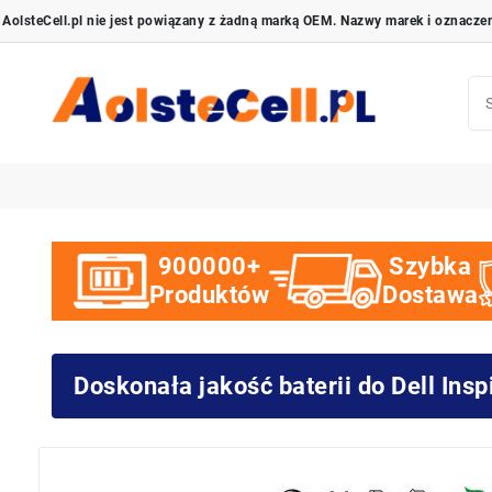
900000+
Szybka
Produktów
Dostawa
Doskonała jakość baterii do Dell Ins