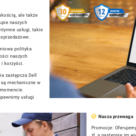
akością, ale także
upie naszych
tymne usługi, takie
posprzedażowe.
niowa polityka
kości naszych
i korzyści.
ia zastępcza Dell
e są mechaniczne w
m momencie.
apewnimy usługi
Nasza przewaga
Promocje: Oferujemy
zł, a następnie im 