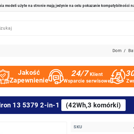
Dom
Bat
Jakość
24/7
30
Klient
Zapewnienie
Wsparcie serwisowe
Zwr
piron 13 5379 2-in-1
(42Wh,3 komórki)
SKU