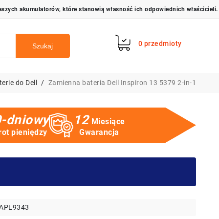
0
przedmioty
Szukaj
erie do Dell
Zamienna bateria Dell Inspiron 13 5379 2-in-1
-dniowy
12
Miesiące
ot pieniędzy
Gwarancja
APL9343