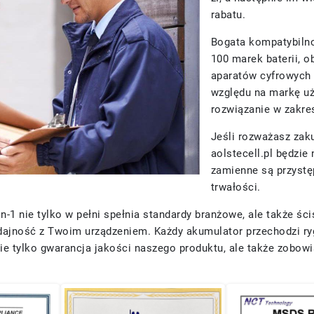
rabatu.
Bogata kompatybiln
100 marek baterii, 
aparatów cyfrowych 
względu na markę u
rozwiązanie w zakres
Jeśli rozważasz za
aolstecell.pl będzi
zamienne są przystę
trwałości.
-1 nie tylko w pełni spełnia standardy branżowe, ale także ści
dajność z Twoim urządzeniem. Każdy akumulator przechodzi ry
 nie tylko gwarancja jakości naszego produktu, ale także zobo