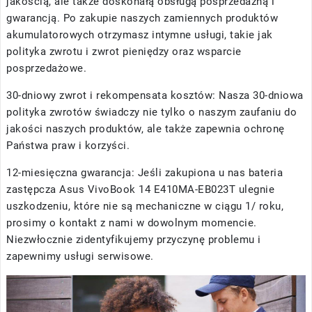
jakością, ale także doskonałą obsługą posprzedażną i
gwarancją. Po zakupie naszych zamiennych produktów
akumulatorowych otrzymasz intymne usługi, takie jak
polityka zwrotu i zwrot pieniędzy oraz wsparcie
posprzedażowe.
30-dniowy zwrot i rekompensata kosztów: Nasza 30-dniowa
polityka zwrotów świadczy nie tylko o naszym zaufaniu do
jakości naszych produktów, ale także zapewnia ochronę
Państwa praw i korzyści.
12-miesięczna gwarancja: Jeśli zakupiona u nas
bateria
zastępcza Asus VivoBook 14 E410MA-EB023T
ulegnie
uszkodzeniu, które nie są mechaniczne w ciągu 1/ roku,
prosimy o kontakt z nami w dowolnym momencie.
Niezwłocznie zidentyfikujemy przyczynę problemu i
zapewnimy usługi serwisowe.