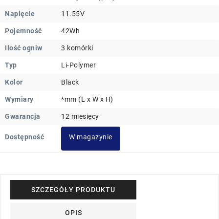
Napięcie
11.55V
Pojemność
42Wh
Ilość ogniw
3 komórki
Typ
Li-Polymer
Kolor
Black
Wymiary
*mm (L x W x H)
Gwarancja
12 miesięcy
Dostępność
W magazynie
SZCZEGÓŁY PRODUKTU
OPIS