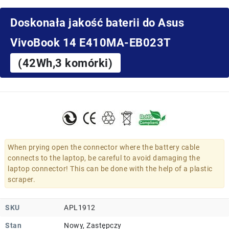
Doskonała jakość baterii do Asus
VivoBook 14 E410MA-EB023T
(42Wh,3 komórki)
When prying open the connector where the battery cable
connects to the laptop, be careful to avoid damaging the
laptop connector! This can be done with the help of a plastic
scraper.
SKU
APL1912
Stan
Nowy, Zastępczy