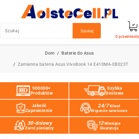
Szukaj
0
przedmioty
Dom
Baterie do Asus
Zamienna bateria Asus VivoBook 14 E410MA-EB023T
900000+
Szybka
Produktów
Dostawa
24/7
Jakość
Klient
Zapewnienie
Wsparcie serwisowe
30-dniowy
12
Miesiące
Zwrot pieniędzy
Gwarancja